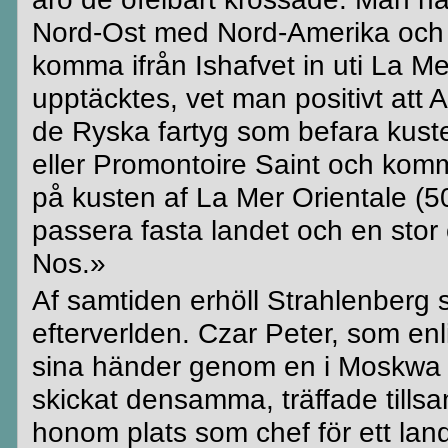
Nord-Ost
med Nord-Amerika och at
komma ifrån
Ishafvet
in uti La M
upptäcktes, vet man
positivt
att 
de Ryska fartyg som befara kus
eller
Promontoire
Saint och komm
på kusten af La Mer
Orientale
(50
passera fasta landet och en sto
Nos.»
Af samtiden erhöll
Strahlenberg
efterverlden
.
Czar
Peter, som enli
sina händer genom en i
Moskwa
skickat densamma, träffade til
honom plats som chef för ett
lan