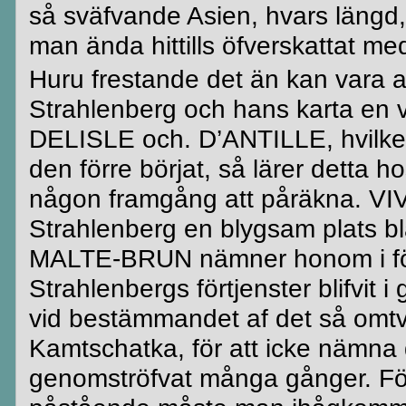
så
sväfvande
Asien,
hvars
längd,
man ända hittills
öfverskattat
med
Huru frestande det än kan vara at
Strahlenberg
och hans karta en ve
DELISLE
och.
D’ANTILLE
, hvil
den förre börjat, så
lärer
detta h
någon framgång att påräkna.
VI
Strahlenberg
en blygsam plats 
MALTE-BRUN
nämner honom i för
Strahlenbergs
förtjenster
blifvit
i 
vid bestämmandet af det så omtv
Kamtschatka
, för att icke nämna
genomströfvat
många gånger. För at