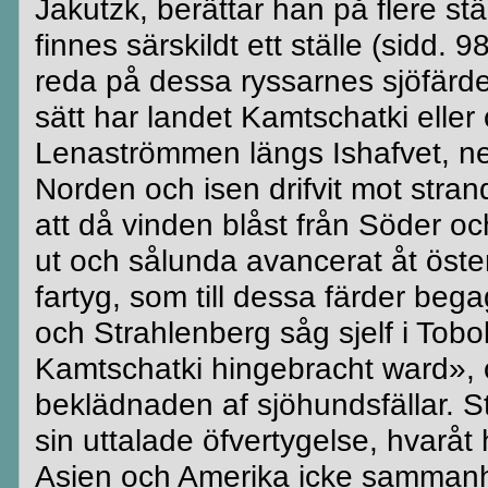
Jakutzk
, berättar han på flere st
finnes
särskildt
ett ställe (
sidd
. 9
reda på dessa
ryssarnes
sjöfärde
sätt har landet
Kamtschatki
eller
Lenaströmmen längs
Ishafvet
,
n
Norden och isen
drifvit
mot strand
att då vinden blåst från Söder o
ut och sålunda avancerat åt öster
fartyg, som till dessa färder be
och
Strahlenberg
såg
sjelf
i
Tobo
Kamtschatki
hingebracht
ward
»,
beklädnaden af
sjöhundsfällar
.
S
sin uttalade
öfvertygelse
,
hvaråt
h
Asien och Amerika icke sammanhä