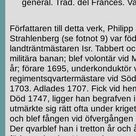
general. Trad. del
Francés
. V
Författaren till detta verk, Phili
Strahlenberg (se fotnot 9)
var föd
landträntmästaren
Isr
.
Tabbert
oc
militära banan;
blef
volontär vid
M
år; förare 1695, underkonduktör v
regimentsqvartermästare
vid Söd
1703. Adlades 1707. Fick vid 
Död 1747, ligger han
begrafven
i
utmärkte sig rätt ofta under kriget
och
blef
fången vid
öfvergången
Der
qvarblef
han i tretton år och 