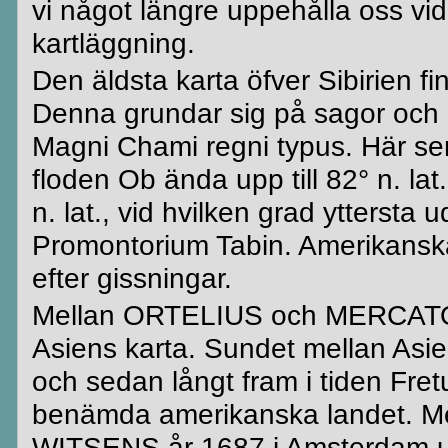
vi något längre uppehålla oss v
kartläggning.
Den äldsta karta öfver Sibirien fi
Denna grundar sig på sagor och g
Magni
Chami
regni
typus
. Här se
floden Ob ända upp till 82° n. lat.
n. lat., vid hvilken grad yttersta 
Promontorium
Tabin
. Amerikansk
efter gissningar.
Mellan
ORTELIUS
och
MERCAT
Asiens karta. Sundet mellan Asie
och sedan långt fram i tiden
Fre
benämda
amerikanska landet. Mer
WITSENS
år 1687 i Amsterdam