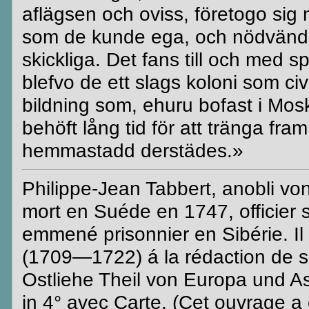
aflägsen
och oviss,
företogo
sig 
som de kunde
ega
, och nödvänd
skickliga. Det fans till och med
blefvo
de ett slags koloni som ci
bildning som, ehuru bofast i
Mos
behöft
lång tid för att tränga fram 
hemmastadd
derstädes
.»
Philippe-Jean
Tabbert
,
anobli
vo
mort
en
Suéde
en 1747,
officier
emmené
prisonnier
en
Sibérie
.
Il
(1709—1722)
á
la
rédaction
de s
Ostliehe
Theil
von
Europa
und As
in 4° avec Carte. (
Cet
ouvrage
a