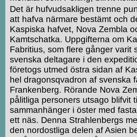
Det är
hufvudsakligen
trenne pu
att hafva närmare bestämt och
d
Kaspiska
hafvet
, Nova
Zembla
oc
Kamtschatka
. Uppgifterna om K
Fabritius, som flere gånger varit 
svenska deltagare i den expedit
företogs utmed östra sidan af K
hel
dragonsqvadron
af svenska f
Frankenberg
. Rörande Nova
Zem
pålitliga personers utsago
blifvit
t
sammanhänger i öster med fasta 
ett näs. Denna
Strahlenbergs
me
den nordostliga delen af Asien be