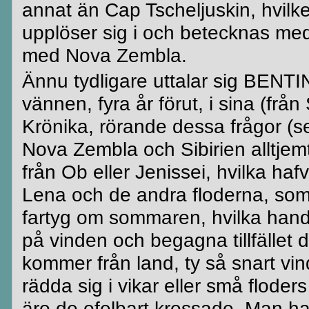
annat än Cap
Tscheljuskin
, hvilk
upplöser sig i och betecknas m
med Nova
Zembla
.
Ännu tydligare uttalar sig
BENTI
vännen, fyra år förut, i sina (från
Krönika, rörande dessa frågor (s
Nova
Zembla
och Sibirien
alltjem
från Ob eller
Jenissei
, hvilka haf
Lena och de andra floderna, som
fartyg om sommaren, hvilka han
på vinden och begagna tillfället 
kommer från land, ty så snart vin
rädda sig i vikar eller små flode
äro de ofelbart krossade. Man har