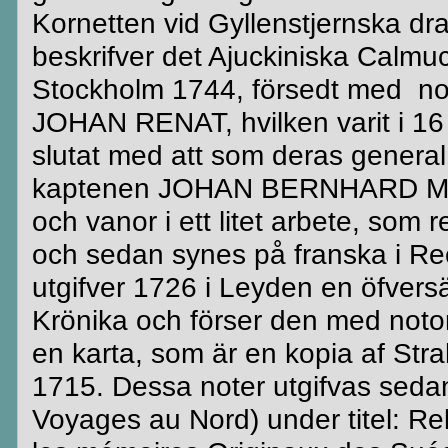
Kornetten vid
Gyllenstjernska
dra
beskrifver
det
Ajuckiniska
Calmuck
Stockholm 1744,
försedt
med noter
JOHAN RENAT, hvilken varit i 1
slutat med att som deras general
kaptenen JOHAN BERNHARD 
och vanor i ett litet arbete, som 
och sedan synes på franska i
Re
utgifver
1726 i
Leyden
en
öfvers
Krönika och förser den med notor
en karta, som är en kopia af
Stra
1715. Dessa noter
utgifvas
sedan 
Voyages
au Nord) under titel: Re