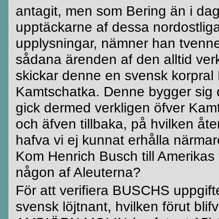
antagit, men som
Bering
än i dag
upptäckarne
af dessa nordostliga 
upplysningar, nämner han tvenne
sådana ärenden af den alltid v
skickar denne en svensk korpral
Kamtschatka
. Denne bygger sig
gick
dermed
verkligen öfver
Kamt
och äfven tillbaka, på hvilken åt
hafva vi ej kunnat erhålla närma
Kom
Henrich
Busch till Amerikas
någon af Aleuterna?
För att verifiera BUSCHS uppgif
svensk löjtnant, hvilken förut
blifv