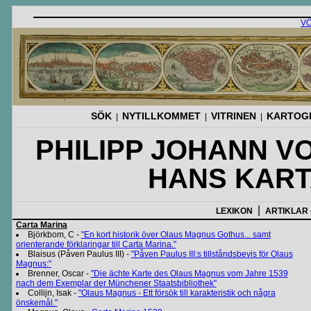
V
SÖK
NYTILLKOMMET
VITRINEN
KARTOGR
|
|
|
PHILIPP JOHANN 
HANS KART
|
LEXIKON
ARTIKLAR
Carta Marina
Björkbom, C -
"En kort historik över Olaus Magnus Gothus... samt
orienterande förklaringar till Carta Marina."
Blaisus (Påven Paulus III) -
"Påven Paulus III:s tillståndsbevis för Olaus
Magnus:"
Brenner, Oscar -
"Die ächte Karte des Olaus Magnus vom Jahre 1539
nach dem Exemplar der Münchener Staatsbibliothek"
Collijn, Isak -
"Olaus Magnus - Ett försök till karakteristik och några
önskemål."