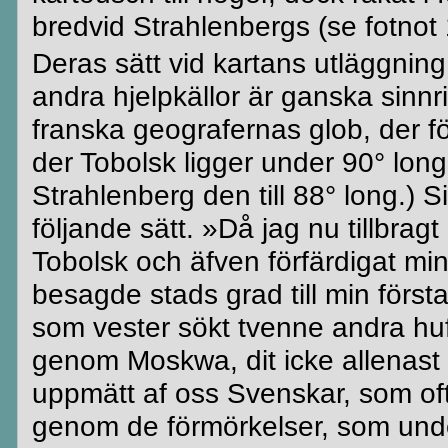
bredvid
Strahlenbergs (se fotnot 
Deras sätt vid kartans utläggning
andra
hjelpkällor
är ganska sinnr
franska geografernas glob, der f
der Tobolsk ligger under 90° long.
Strahlenberg
den till 88° long.) Si
följande sätt. »Då jag nu tillbrag
Tobolsk och äfven förfärdigat min 
besagde
stads grad till min först
som
vester
sökt tvenne andra
hu
genom
Moskwa
, dit icke allena
uppmätt af oss Svenskar, som oft
genom de förmörkelser, som under