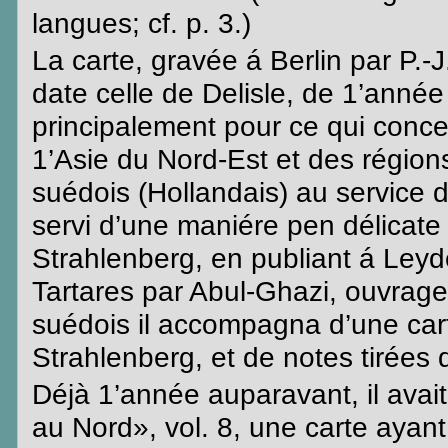
langues
; cf. p. 3.)
La carte,
gravée
á
Berlin par P.-J
date
celle
de
Delisle
, de 1’anné
principalement
pour
ce
qui
conce
1’Asie
du
Nord-Est
et des
région
suédois
(
Hollandais
) au service 
servi
d’une
maniére
pen
délicate
Strahlenberg
, en
publiant
á
Leyd
Tartares
par
Abul
-Ghazi,
ouvrage
suédois
il
accompagna
d’une
car
Strahlenberg
, et de notes
tirées
Déjà 1’année
auparavant
,
il
avait
au
Nord
», vol. 8,
une
carte
ayant