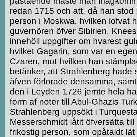
påstående måste man ihågkomm
redan 1715 och att, då han stod 
person i
Moskwa
, hvilken
lofvat
h
guvernören öfver Sibirien,
Knees
innehöll uppgifter om
hvarest
gul
hvilket
Gagarin
, som var en egenn
Czaren
, mot hvilken han stämpl
betänker, att
Strahlenberg
hade s
äfven förlorade densamma, sam
den i
Leyden
1726
jemte
hela han
form af noter till
Abul-Ghazis
Turk
Strahlenberg
uppsökt i
Turquest
Messerschmidt
låtit
öfversätta
til
frikostig person, som
opåtaldt
lät