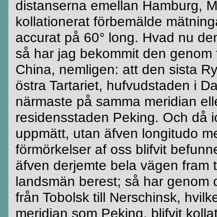
distanserna emellan Hamburg,
M
kollationerat förbemälde mätninga
accurat
på 60° long. Hvad nu de
så har jag bekommit den genom till
China,
nemligen
: att den sista 
östra
Tartariet
,
hufvudstaden
i
Da
närmaste på samma meridian ell
residensstaden Peking. Och då ic
uppmätt, utan äfven
longitudo
me
förmörkelser af oss
blifvit
befunne
äfven
derjemte
bela
vägen fram t
landsmän berest; så har genom 
från Tobolsk till
Nerschinsk
, hvil
meridian som Peking,
blifvit
kolla