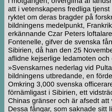
i motgången,
öfvergifna
af lands
att i vetenskapens fredliga
tjenst
ryktet om deras bragder på fors
bildningens medelpunkt, Frankri
erkännande
Czar
Peters
loftalar
Fontenelle
,
gifver
de svenska
få
Sibirien, då han den 25 November
aflidne
kejserlige ledamoten och
»
Svenskarnes
nederlag vid
Pult
bildningens utbredande, en förde
Omkring 3,000 svenska officera
förnämligast i Sibirien, ett vidst
Chinas gränser och är
afsedt
att 
Dessa fångar, som saknade sitt
l