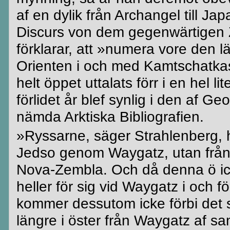
af en dylik från
Archangel
till Ja
Discurs
von dem
gegenwärtigen
förklarar, att »numera vore den
Orienten i och med
Kamtschatka
helt öppet uttalats förr i en hel li
förlidet år
blef
synlig i den af Geo
nämda
Arktiska
Bibliografien
.
»
Ryssarne
, säger
Strahlenberg
,
Jedso
genom
Waygatz
, utan frå
Nova-Zembla
. Och då denna ö ic
heller för sig vid
Waygatz
i och f
kommer dessutom icke förbi det 
längre i öster från
Waygatz
af sa