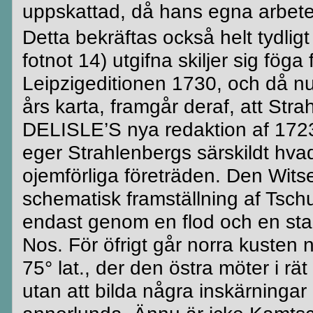
uppskattad, då hans egna arbete
Detta bekräftas också helt tydligt
fotnot 14)
utgifna
skiljer sig fög
Leipzigeditionen 1730, och då n
års karta, framgår
deraf
, att
Stra
DELISLE’S
nya redaktion af 172
eger
Strahlenbergs
särskildt
hvad 
ojemförliga
företräden. Den
Wits
schematisk framställning af
Tschu
endast genom en flod och en stad
Nos. För
öfrigt
går norra kusten n
75° lat., der den östra möter i rät
utan att bilda några inskärningar 