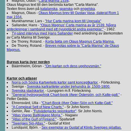
Magnus, Olaus -
Carta Marina 1539
.
Olaus Magnus text till den berömda kartan "Carta Marina".
Texten finns även på
katalanska
,
spanska
och
engelska
.
Magnus, Olaus -
Olaus Magnus brev till Gustav Vasa, daterat Rom 1
maj 1554.
Munkhammar, Lars -
"Hur Carta marina kom till Uppsala"
Sallander, Hans -
"Olaus Magnus' Carta marina av år 1539. Några
anteckningar i samband med ett nyupptäckt andra exemplar."
- 1962.
TV-sänd intervjuv med Hans Sallander
med anledning av återkomsten
av Carta Marina till Sverige.
De Thorey, Roland. -
Korta fakta om Olaus Magnus Carta Marina.
De Thorey, Roland. -
Breves notas sobre la "Carta Marina" de Olaus
Magnus.
Bureus karta över norden
Bäärnhielm, Göran -
"Om kartan och dess upphovsmän."
Kartor och atlaser
Norra och Södra Kartverkets kartor samt konceptkartor.
- Förteckning.
Sverige -
Svenska kartrariteter under trehundra år, 1500-1800.
Svenska stadskartor.
- Ljunggren m.fl. Förteckning.
"General hydrographisk Chart-book öfwer Östersiön, och Katte-gatt."
-
Petter Gedda.
Ehrensvärd, Ulla -
"Chart-Book öfver Öster-Siön och Katte-Gatt."
"A Compleat Sett of New Charts."
- Sr John Norris
Gehlin, Åke -
"Fulväderjacks spionkartor"
. Sir John Norris.
"Atlas Vsego Baltijskago Morja."
- Nagaev
"Atlas of the Gulf of Finland."
- Spafarieff
"Sweriges Sjö-Atlas."
- Gustaf af Klint
Lundquist, Björn. -
Sex exemplar av Gustaf af Klints Sveriges sjöatlas.