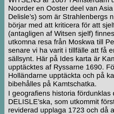
Noorder
en
Ooster
deel
van
Asia
Delisle’s
) som är
Strahlenbergs
n
börjar med att
kriticera
för att
sjel
(antagligen af
Witsen
sjelf
) finne
utkomna resa från
Moskwa
till 
senare vi ha varit i tillfälle att f
sällsynt. Här på Ides karta är
Kam
upptäcktes af
Ryssarne
1690. Fö
Holländarne
upptäckta och på ka
bibehålles på
Kamtschatka
.
I
geografiens
historia fördunklas
DELISLE’ska
, som utkommit först
reviderad upplaga 1723 och då 