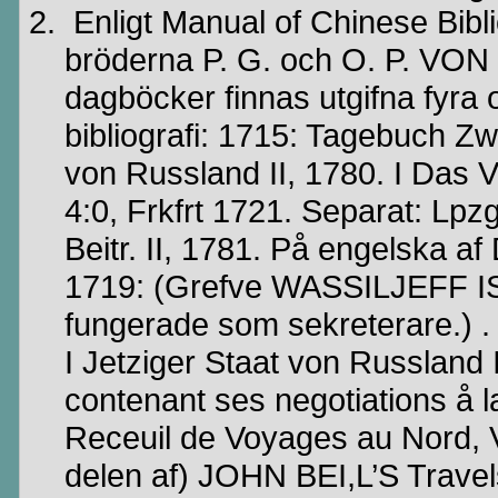
Enligt Manual of
Chinese
Bibl
bröderna P. G. och O. P. VON
dagböcker finnas
utgifna
fyra o
bibliografi: 1715:
Tagebuch
Zw
von Russland II, 1780. I Das
V
4:0,
Frkfrt
1721. Separat:
Lpz
Beitr
. II, 1781. På engelska af
1719: (
Grefve
WASSILJEFF
I
fungerade som sekreterare.) .
I
Jetziger
Staat
von Russland I
contenant
ses
negotiations
å l
Receuil
de
Voyages
au Nord, V
delen
af
) JOHN
BEI,L’S
Travel