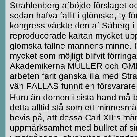
Strahlenberg
afböjde
förslaget 
sedan hafva fallit i glömska, ty f
kongress väckte den af
Säberg
i 
reproducerade kartan mycket up
glömska fallne mannens minne. F
mycket som möjligt
blifvit
förringa
Akademikerna MÜLLER och GMELIN
arbeten farit ganska illa med
Str
vän PALLAS funnit en försvarare
Huru än domen i sista hand må
b
detta alltid stå som ett minnesmä
bevis på, att dessa Carl XII:s m
uppmärksamhet med bullret af si