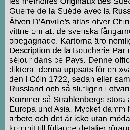
les
mémoires
Originaux
des
Sué
Guerre
de la
Suéde
avec la
Russ
Äfven
D’Anville’s
atlas öfver
Chin
vittne om att de svenska
fångarn
obegagnade. Kartorna äro
nemli
Description
de la
Boucharie
Par
séjour
dans
ce
Pays
. Denne offi
dikterat denna uppsats för en »v
den i
Cöln
1722, sedan eller samt
Russland och så slutligen i
ofvan
Kommer så
Strahlenbergs
stora 
Europa und
Asia
. Mycket damm ha
arbete och det är icke utan möda
kommit till följande detaljer röra