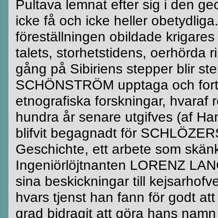
Pultava
lemnat
efter sig i den ge
icke få och icke heller obetydliga
föreställningen obildade krigares
talets, storhetstidens, oerhörda 
gång på Sibiriens
stepper
blir st
SCHÖNSTRÖM upptaga och fortsä
etnografiska forskningar,
hvaraf
r
hundra år senare
utgifves
(af Ham
blifvit
begagnadt
för
SCHLÖZER
Geschichte
, ett arbete som skänk
Ingeniörlöjtnanten
LORENZ
LAN
sina beskickningar till
kejsarhofve
hvars
tjenst
han fann för
godt
att
grad bidragit att göra hans nam