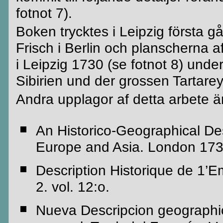
fotnot 7)
.
Boken trycktes i Leipzig första g
Frisch i Berlin och planscherna 
i Leipzig 1730 (se fotnot 8) under 
Sibirien und der grossen
Tartarey
Andra upplagor af detta arbete ä
A
n
Historico
-Geographical Des
Europe and Asia. London 173
Description
Historique
de 1’E
2. vol. 12:o.
Nueva
Descripcion
geographi