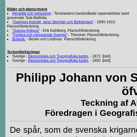
Bilder och planschverk
Heraldik och genealogi
- Tersmedens handmålade vapensköldar samt
graverade Tysk-Baltiska.
"Sveriges Industri, dess Stormän och Befrämjare"
- 1890-1910.
Planschförteckning.
"Suecia Antiqua"
- Erik Dahlberg. Planschförteckning.
"Fordna och närvarande Sverige"
- Thersner. Planschförteckning.
Botanik.
- Besler och Lindman. Planschförteckning.
Teckenförklaringar
Sverige -
Ekonomiska och Topografiska kartor.
- 1872. [bild]
Sverige -
Ekonomiska och Topografiska kartor.
- 1900. [bild]
Philipp Johann von S
ö
f
Teckning af
Föredragen i Geografi
De spår, som
d
e svenska
krigarn