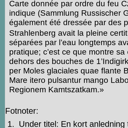
Carte
donnée
par
ordre
du
feu
C
indique
(
Sammlung
Russischer
G
également
été
dressée
par des
p
Strahlenberg
avait
la
pleine
certi
séparées
par
l’eau
longtemps
av
pratique
;
c’est
ce
que
montre
sa
dehors
des
bouches
de 1’Indigir
per Moles
glaciales
quae
flante
B
Mare
itero
pulsantur
mango
Labo
Regionem
Kamtszatkam
.»
Fotnoter:
Under titel: En kort anledning 