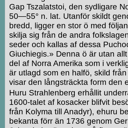
Gap
Tszalatstoi
, den sydligare
N
50—55° n. lat. Utanför
skildt
geno
bredd, ligger en stor ö med följan
skilja sig från de andra folksla
seder och kallas af dessa
Puchoc
Giuchiegis
.» Denna ö är utan all
del af Norra Amerika som i verkl
är utlagd som en
halfö
, skild fr
visar den långsträckta form den
Huru
Strahlenberg
erhållit underr
1600-talet af
kosacker
blifvit
besö
från Kolyma till Anadyr), ehuru b
bekanta förr än 1736 genom Gerha