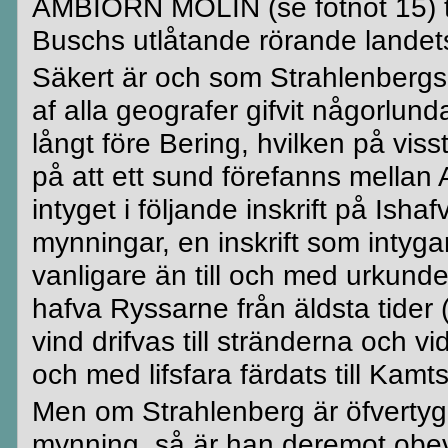
AMBIÖRN
MOLIN (se fotnot 15) t
Buschs
utlåtande rörande landet
Säkert är och som
Strahlenbergs
af alla geografer
gifvit
någorlunda 
långt före
Bering
, hvilken på viss
på att ett sund förefanns mellan
intyget i följande inskrift på
Ishaf
mynningar, en inskrift som intyga
vanligare än till och med urkund
hafva
Ryssarne
från äldsta tider
vind
drifvas
till stränderna och v
och med
lifsfara
färdats till
Kamts
Men om
Strahlenberg
är
öfverty
mynning, så är han
deremot
obev