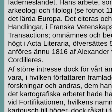
fäderneslandet. Hans arbete, som 
arkeologi och filologi (se fotnot 
det lärda Europa. Det citeras o
Handlingar, i Franska
Vetenskap
Transactions
; omnämnes och be
högt i Acta
Literaria
,
öfversättes
5
anföres ännu 1816 af Alexander
Cordilleres
.
Af större intresse dock för vårt 
vara, i hvilken författaren framla
forskningar och andras, dem ha
det kartografiska arbetet hade 
vid Fortifikationen, hvilkens namn
kartousch
till höger, dock råkat 