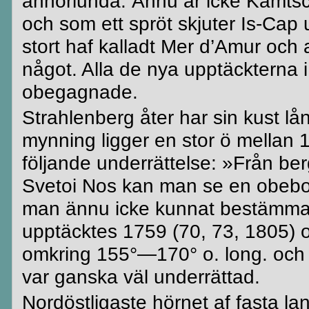
annorlunda. Ännu är icke
Kamtsc
och som ett spröt skjuter
Is-Cap
u
stort
haf
kalladt
Mer
d’Amur
och a
något. Alla de nya upptäckterna i
obegagnade.
Strahlenberg
åter har sin kust l
mynning ligger en stor ö mellan 
följande underrättelse: »Från b
Svetoi
Nos kan man se en obeb
man ännu icke kunnat bestämma.»
upptäcktes 1759 (70, 73, 1805) o
omkring 155°—170° o. long. och 7
var ganska väl underrättad.
Nordöstligaste hörnet af fasta lan