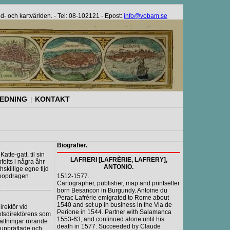
bild- och kartvärlden. - Tel: 08-102121 - Epost:
info@vobam.se
REDNING
KONTAKT
|
Biografier.
tte-gatt, til sin
LAFRERI [LAFRÈRIE, LAFRERY],
nfelts i några åhr
ANTONIO.
hskillige egne tijd
ihoopdragen
1512-1577.
.
Cartographer, publisher, map and printseller
born Besancon in Burgundy. Antoine du
Perac Lafrèrie emigrated to Rome about
1540 and set up in business in the Via de
irektör vid
Perione in 1544. Partner with Salamanca
lotsdirektörens som
1553-63, and continued alone until his
fattningar rörande
death in 1577. Succeeded by Claude
 upprättade och