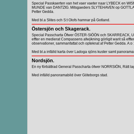
Special Passkaerten van het vaer vaeter naar LYBECK en W
MUNDE van DANTZIG. Mitsgaeders SLYTEHAVEN op GOTTLAND t
Petter Gedda.
Med bl.a Slites och S:t Olofs hamnar på Gotland.
Östersjön och Skagerack.
Special Passcharta Öfwer ÖSTER-SIÖÖN och SKARREACK, Utwysa
effter en medierat Compassens afwÿkning görligit warit så eff
observationer, sammanfattat och opteknat af Petter Gedda. A:o
Med bl.a infälld karta över Ladoga sjöns kuster samt panorama
Nordsjön.
En ny förbättrad General Passcharta öfwer NORRSIÖN, Rätt la
Med infälld panoramabild över Göteborgs stad.