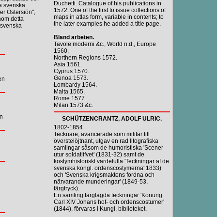
Duchetti. Catalogue of his publications in
ta svenska
1572. One of the first to issue collections of
er Östersiön",
maps in atlas form, variable in contents; to
nom detta
the later examples he added a title page.
n svenska
Bland arbeten.
Tavole moderni &c., World n.d., Europe
1560.
Northern Regions 1572.
Asia 1561.
Cyprus 1570.
Genoa 1573.
en
Lombardy 1564.
Malta 1565.
Rome 1577.
Milan 1573 &c.
en
SCHÜTZENCRANTZ, ADOLF ULRIC.
1802-1854
Tecknare, avancerade som militär till
överstelöjtnant, utgav en rad litografiska
samlingar såsom de humoristiska 'Scener
utur soldatlifvet' (1831-32) samt de
kostymhistoriskt värdefulla 'Teckningar af de
svenska kongl. ordenscostymerna' 1833)
och 'Svenska krigsmaktens fordna och
närvarande munderingar' (1849-53,
färgtryck).
En samling färglagda teckningar 'Konung
Carl XIV Johans hof- och ordenscostumer'
(1844), förvaras i Kungl. biblioteket.