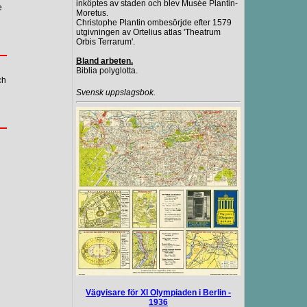
inköptes av staden och blev Musée Plantin-
e
Moretus.
Christophe Plantin ombesörjde efter 1579
utgivningen av Ortelius atlas 'Theatrum
Orbis Terrarum'.
Bland arbeten.
Biblia polyglotta.
ch
Svensk uppslagsbok.
Vägvisare för XI Olympiaden i Berlin -
1936