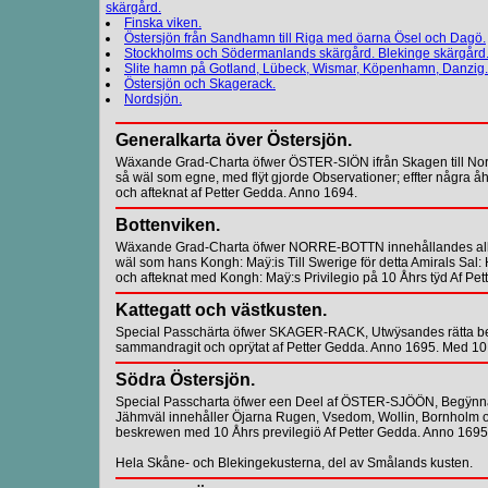
skärgård.
Finska viken.
Östersjön från Sandhamn till Riga med öarna Ösel och Dagö.
Stockholms och Södermanlands skärgård. Blekinge skärgård
Slite hamn på Gotland, Lübeck, Wismar, Köpenhamn, Danzig.
Östersjön och Skagerack.
Nordsjön.
Generalkarta över Östersjön.
Wäxande Grad-Charta öfwer ÖSTER-SIÖN ifrån Skagen till Norr
så wäl som egne, med flÿt gjorde Observationer; effter någr
och afteknat af Petter Gedda. Anno 1694.
Bottenviken.
Wäxande Grad-Charta öfwer NORRE-BOTTN innehållandes allt Co
wäl som hans Kongh: Maÿ:is Till Swerige för detta Amirals Sal
och afteknat med Kongh: Maÿ:s Privilegio på 10 Åhrs tÿd Af Pe
Kattegatt och västkusten.
Special Passchärta öfwer SKAGER-RACK, Utwÿsandes rätta beskaf
sammandragit och oprÿtat af Petter Gedda. Anno 1695. Med 10 Å
Södra Östersjön.
Special Passcharta öfwer een Deel af ÖSTER-SJÖÖN, Begÿnnande
Jähmväl innehåller Öjarna Rugen, Vsedom, Wollin, Bornholm oc
beskrewen med 10 Åhrs previlegiö Af Petter Gedda. Anno 1695
Hela Skåne- och Blekingekusterna, del av Smålands kusten.