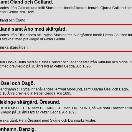
samt Öland och Gotland.
es ifrån Calmarsund intill Stockholm, innehållandes lemwäl Öjarna Gottland oc
etter Gedda. A:o 1695.
tland och Öland.
Åland samt Åbo med skärgård.
des ifrån Elfsnabben att utwÿsa Stockholms-Skärgården medh Heela Cousten inti
 afteknat med previlegiö Af Petter Gedda.
finska skärgården.
n Finska-Bottn med alla sina Couster och lägenheeter ifrån Kimi-töö och Moösu
med previlegiö på 10 åhrs tÿd af Petter Gedda. A:o 1695.
 Ösel och Dagö.
 Sandhamn till Rÿga Innehållandes lemwäl Moösund, samt Öjarna Ösel och Dagö,
 10 Åhrs previleiö af Petter Gedda. A:o 1695.
ekinge skärgård. Öresund.
STOCKHOLMSLEEDEN samt BLEKINGE-Custen, ORESUND, så wäl som Farwattnet till
legiö på 10 åhrs tÿd af Petter Gedda. A:o 1695.
ge skärgård. Hela Öresund med Skåne och Danmarks kuster.
enhamn, Danzig.