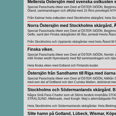
Mellersta Östersjön med svenska ostkusten 
Special Passcharta öfwer een Deel af ÖSTER-SIÖÖN, Begÿnnand
Öland, sammandragen och affrÿtat med 10 Åhrs previlegiö Af P
Från Kalmar hela ostkusten med Stockholms skärgård, hela Go
Norra Östersjön med Stockholms skärgård, 
Special Passcharta öfwer een Deel af ÖSTER-SIÖÖN, Begÿnnan
Gefle, samt den Finska skärgården till Åbo, jemwäl Heela Åland
Från Stockholms och Upplands skärgårdar med hela Åland till 
Finska viken.
Special Passcharta öfwer een Deel af ÖSTER-SIÖÖN, Nembl: de
intill Ändan wedh Nyenskantz med flÿt sammandragen och rÿtat 
Hela finska viken med Estland och Finlands kuster.
Östersjön från Sandhamn till Riga med öarna
Special Passcharta öfwer een Deel af ÖSTER-SIÖÖN, Altifrån
med een del af Gottland och den Curiska Wallen, delinierat med
Stockholms och Södermanlands skärgård. Bl
Några Små Pass-Chartor som uti Större bestick innehålla 
STRALSUND. Afteknade, med Kongh: Maÿ:s allernådigaste Previ
Hela Stockholms och Södermanlands skärgårdar. Hela Blekin
Slite hamn på Gotland, Lübeck, Wismar, Köp