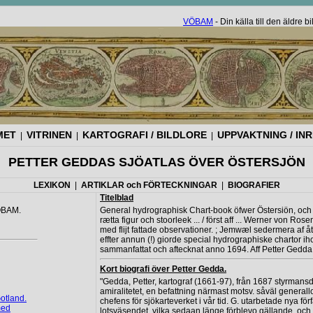
VÖBAM
- Din källa till den äldre 
MET
VITRINEN
KARTOGRAFI / BILDLORE
UPPVAKTNING / IN
|
|
|
PETTER GEDDAS SJÖATLAS ÖVER ÖSTERSJÖN
LEXIKON
|
ARTIKLAR och FÖRTECKNINGAR
|
BIOGRAFIER
Titelblad
VÖBAM.
General hydrographisk Chart-book öfwer Östersiön, och Ka
rætta figur och stoorleek ... / först aff ... Werner von Rose
med flijt fattade observationer. ; Jemwæl sedermera af åt
effter annun (!) giorde special hydrographiske chartor 
sammanfattat och aftecknat anno 1694. Aff Petter Gedda
Kort biografi över Petter Gedda.
"Gedda, Petter, kartograf (1661-97), från 1687 styrmansd
amiralitetet, en befattning närmast motsv. såväl general
otland.
chefens för sjökarteverket i vår tid. G. utarbetade nya för
med
lotsväsendet, vilka sedaan länge förblevo gällande, och