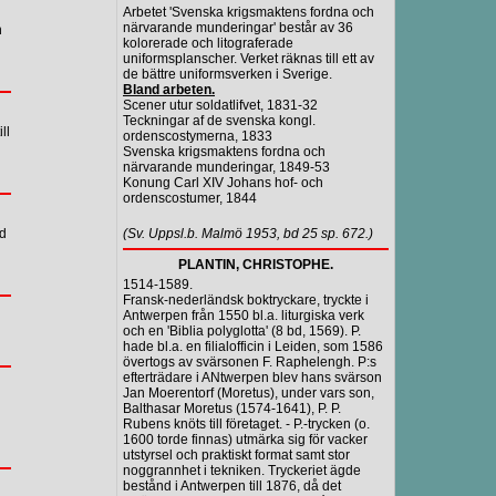
Arbetet 'Svenska krigsmaktens fordna och
närvarande munderingar' består av 36
h
kolorerade och litograferade
uniformsplanscher. Verket räknas till ett av
de bättre uniformsverken i Sverige.
Bland arbeten.
Scener utur soldatlifvet, 1831-32
Teckningar af de svenska kongl.
ll
ordenscostymerna, 1833
Svenska krigsmaktens fordna och
närvarande munderingar, 1849-53
Konung Carl XIV Johans hof- och
ordenscostumer, 1844
nd
(Sv. Uppsl.b. Malmö 1953, bd 25 sp. 672.)
PLANTIN, CHRISTOPHE.
1514-1589.
Fransk-nederländsk boktryckare, tryckte i
Antwerpen från 1550 bl.a. liturgiska verk
och en 'Biblia polyglotta' (8 bd, 1569). P.
hade bl.a. en filialofficin i Leiden, som 1586
övertogs av svärsonen F. Raphelengh. P:s
efterträdare i ANtwerpen blev hans svärson
Jan Moerentorf (Moretus), under vars son,
Balthasar Moretus (1574-1641), P. P.
Rubens knöts till företaget. - P.-trycken (o.
1600 torde finnas) utmärka sig för vacker
utstyrsel och praktiskt format samt stor
noggrannhet i tekniken. Tryckeriet ägde
bestånd i Antwerpen till 1876, då det