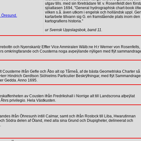
utgav tills. med sin företrädare W. v. Rosenfeldt den förs
sjöatlasen 1694, "General hydrographisk chart-book öfw
vilken s.å. även utkom i engelsk och holländsk uppl. Ge
. Öresund.
kartarbete tillvann sig G. en framstående plats inom de
kartografiens historia."
ur Svensk Uppslagsbok, band 11.
ebottn och Nyenskantz Effter Vice Ammiralen Wälb:ne H:r Werner von Rosenfelts,
a åhrs omkringfarande och Cousterna noga avpeÿlande nÿligen med flÿt sammandrag
usterne ifrån Gefle och Åbo alt op Tårneå, af de bästa Geometriska Charter så
: Herr Hindrich Gerdtson Siöhielms Particulier Beskrÿfningar, med flÿt Sammandrag
tter Gedda. Anno 1695.
fenheten av Cousten ifrån Fredrikshall i Norrige alt till Landscrona afpeÿlat
hrs privilegio. Hela Västkusten.
s ifrån Öhresunh intill Calmar, samt och ifrån Rostock till Liba, Hwarutinnan
h Södra delen af Öland, med alla sina Grund och Diupigheter, delineerat och
.