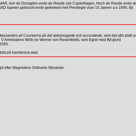
ISMAR, lem de Droogden ende de Reede van Copenhagen, Noch de Reede ende d
samen gebracht ende geteekent met Previlegie voor 10 Jaeren a:o 1695. Bÿ
ndes all Courserna på det aldranogaste och accurateste, som det uthi platt o
ter V Ammiralens Wölh:ne Werner von Rosenfeldts, som Egne med flÿt giord
 1695.
bild på Karlskrona stad.
gd efter Magnetens Ordinarie Wÿsande.