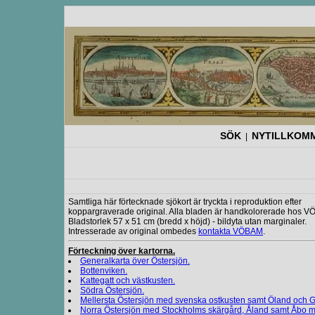
SÖK
NYTILLKOM
|
Samtliga här förtecknade sjökort är tryckta i reproduktion efter
koppargraverade original. Alla bladen är handkolorerade hos 
Bladstorlek 57 x 51 cm (bredd x höjd) - bildyta utan marginaler.
Intresserade av original ombedes
kontakta VÖBAM
.
Förteckning över kartorna.
Generalkarta över Östersjön.
Bottenviken.
Kattegatt och västkusten.
Södra Östersjön.
Mellersta Östersjön med svenska ostkusten samt Öland och G
Norra Östersjön med Stockholms skärgård, Åland samt Åbo 