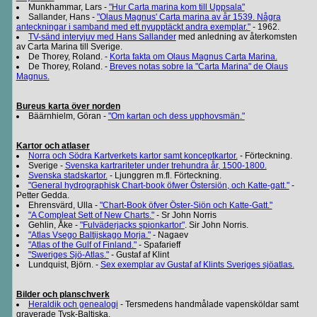
Munkhammar, Lars -
"Hur Carta marina kom till Uppsala"
Sallander, Hans -
"Olaus Magnus' Carta marina av år 1539. Några
anteckningar i samband med ett nyupptäckt andra exemplar."
- 1962.
TV-sänd intervjuv med Hans Sallander
med anledning av återkomsten
av Carta Marina till Sverige.
De Thorey, Roland. -
Korta fakta om Olaus Magnus Carta Marina.
De Thorey, Roland. -
Breves notas sobre la "Carta Marina" de Olaus
Magnus.
Bureus karta över norden
Bäärnhielm, Göran -
"Om kartan och dess upphovsmän."
Kartor och atlaser
Norra och Södra Kartverkets kartor samt konceptkartor.
- Förteckning.
Sverige -
Svenska kartrariteter under trehundra år, 1500-1800.
Svenska stadskartor.
- Ljunggren m.fl. Förteckning.
"General hydrographisk Chart-book öfwer Östersiön, och Katte-gatt."
-
Petter Gedda.
Ehrensvärd, Ulla -
"Chart-Book öfver Öster-Siön och Katte-Gatt."
"A Compleat Sett of New Charts."
- Sr John Norris
Gehlin, Åke -
"Fulväderjacks spionkartor"
. Sir John Norris.
"Atlas Vsego Baltijskago Morja."
- Nagaev
"Atlas of the Gulf of Finland."
- Spafarieff
"Sweriges Sjö-Atlas."
- Gustaf af Klint
Lundquist, Björn. -
Sex exemplar av Gustaf af Klints Sveriges sjöatlas.
Bilder och planschverk
Heraldik och genealogi
- Tersmedens handmålade vapensköldar samt
graverade Tysk-Baltiska.