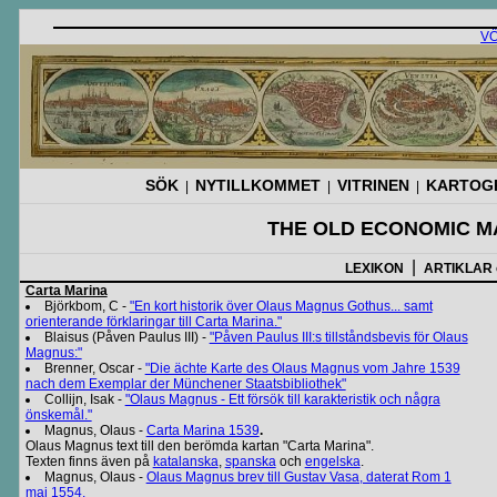
V
SÖK
NYTILLKOMMET
VITRINEN
KARTOGR
|
|
|
THE OLD ECONOMIC MA
|
LEXIKON
ARTIKLAR
Carta Marina
Björkbom, C -
"En kort historik över Olaus Magnus Gothus... samt
orienterande förklaringar till Carta Marina."
Blaisus (Påven Paulus III) -
"Påven Paulus III:s tillståndsbevis för Olaus
Magnus:"
Brenner, Oscar -
"Die ächte Karte des Olaus Magnus vom Jahre 1539
nach dem Exemplar der Münchener Staatsbibliothek"
Collijn, Isak -
"Olaus Magnus - Ett försök till karakteristik och några
önskemål."
Magnus, Olaus -
Carta Marina 1539
.
Olaus Magnus text till den berömda kartan "Carta Marina".
Texten finns även på
katalanska
,
spanska
och
engelska
.
Magnus, Olaus -
Olaus Magnus brev till Gustav Vasa, daterat Rom 1
maj 1554.