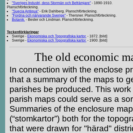
"Sveriges Industri, dess Stormän och Befrämjare"
- 1890-1910.
Planschförteckning.
"Suecia Antiqua"
- Erik Dahlberg. Planschförteckning.
"Fordna och närvarande Sverige"
- Thersner. Planschförteckning.
Botanik.
- Besler och Lindman. Planschförteckning.
Teckenförklaringar
Sverige -
Ekonomiska och Topografiska kartor.
- 1872. [bild]
Sverige -
Ekonomiska och Topografiska kartor.
- 1900. [bild]
The old economic ma
In connection with the enclose p
that a summary of the maps to ge
parishes be produced. This work 
parish maps could serve as a sort
Summaries of the enclosure maps
(“stomkartor”) both for the topo
that were drawn for "härad" distri