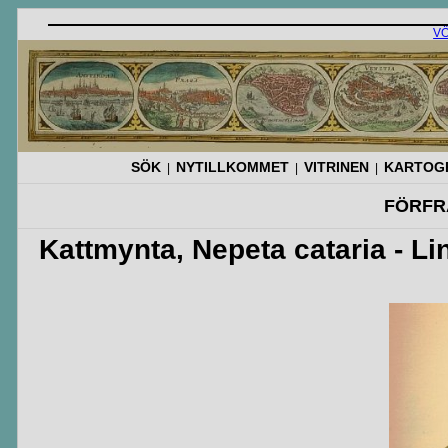
V
SÖK
NYTILLKOMMET
VITRINEN
KARTOGR
|
|
|
FÖRFR
Kattmynta, Nepeta cataria - Li