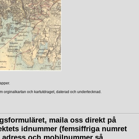
apper.
om orginalkartan och kartutdraget, daterad och undertecknad.
gsformuläret, maila oss direkt på
ktets idnummer (femsiffriga numret
n, adress och mobilnummer så