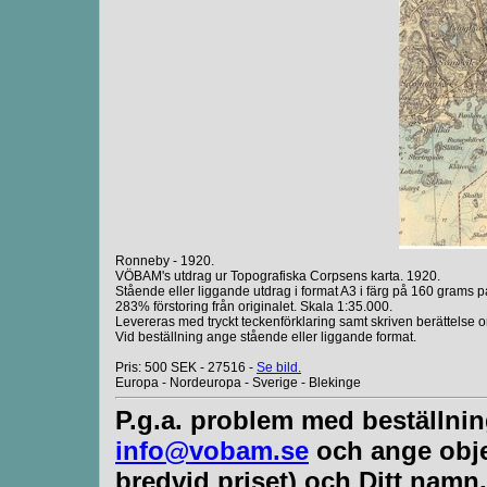
Ronneby - 1920.
VÖBAM's utdrag ur Topografiska Corpsens karta. 1920.
Stående eller liggande utdrag i format A3 i färg på 160 grams p
283% förstoring från originalet. Skala 1:35.000.
Levereras med tryckt teckenförklaring samt skriven berättelse 
Vid beställning ange stående eller liggande format.
Pris: 500 SEK - 27516 -
Se bild.
Europa - Nordeuropa - Sverige - Blekinge
P.g.a. problem med beställnin
info@vobam.se
och ange obje
bredvid priset) och Ditt nam