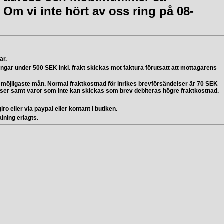
 Om vi inte hört av oss ring på 08-
ar.
ingar under 500 SEK inkl. frakt skickas mot faktura förutsatt att mottagarens
 i möjligaste mån. Normal fraktkostnad för inrikes brevförsändelser är 70 SEK
elser samt varor som inte kan skickas som brev debiteras högre fraktkostnad.
ro eller via paypal eller kontant i butiken.
alning erlagts.