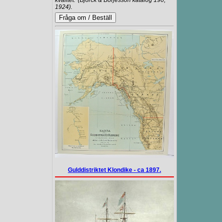
kvalitet.' (Björck & Börjesson katalog 190,
1924).
Gulddistriktet Klondike - ca 1897.