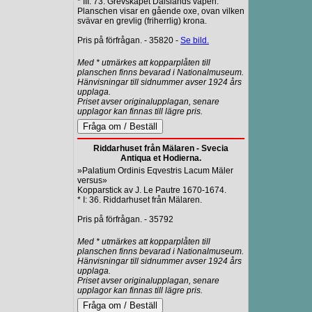
* III: 73. Grevskapet Dalslands vapen.
Planschen visar en gående oxe, ovan vilken
svävar en grevlig (friherrlig) krona.
Pris på förfrågan. - 35820 -
Se bild.
Med * utmärkes att kopparplåten till
planschen finns bevarad i Nationalmuseum.
Hänvisningar till sidnummer avser 1924 års
upplaga.
Priset avser originalupplagan, senare
upplagor kan finnas till lägre pris.
Riddarhuset från Mälaren - Svecia
Antiqua et Hodierna.
»Palatium Ordinis Eqvestris Lacum Mäler
versus»
Kopparstick av J. Le Pautre 1670-1674.
* I: 36. Riddarhuset från Mälaren.
Pris på förfrågan. - 35792
Med * utmärkes att kopparplåten till
planschen finns bevarad i Nationalmuseum.
Hänvisningar till sidnummer avser 1924 års
upplaga.
Priset avser originalupplagan, senare
upplagor kan finnas till lägre pris.