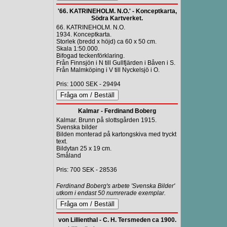
'66. KATRINEHOLM. N.O.' - Konceptkarta,
Södra Kartverket.
66. KATRINEHOLM. N.O.
1934. Konceptkarta.
Storlek (bredd x höjd) ca 60 x 50 cm.
Skala 1:50.000.
Bifogad teckenförklaring.
Från Finnsjön i N till Gullfjärden i Båven i S.
Från Malmköping i V till Nyckelsjö i O.
Pris: 1000 SEK - 29494
Kalmar - Ferdinand Boberg
Kalmar. Brunn på slottsgården 1915.
Svenska bilder
Bilden monterad på kartongskiva med tryckt
text.
Bildytan 25 x 19 cm.
Småland
Pris: 700 SEK - 28536
Ferdinand Boberg's arbete 'Svenska Bilder'
utkom i endast 50 numrerade exemplar.
von Lillienthal - C. H. Tersmeden ca 1900.