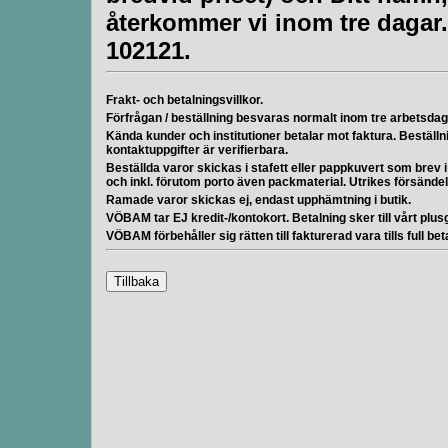
återkommer vi inom tre dagar.
102121.
Frakt- och betalningsvillkor.
Förfrågan / beställning besvaras normalt inom tre arbetsdag
Kända kunder och institutioner betalar mot faktura. Beställn
kontaktuppgifter är verifierbara.
Beställda varor skickas i stafett eller pappkuvert som brev
och inkl. förutom porto även packmaterial. Utrikes försänd
Ramade varor skickas ej, endast upphämtning i butik.
VÖBAM tar EJ kredit-/kontokort. Betalning sker till vårt plusgi
VÖBAM förbehåller sig rätten till fakturerad vara tills full bet