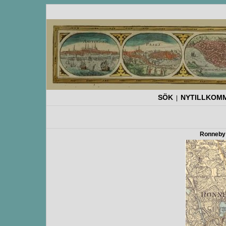
SÖK
NYTILLKOM
|
Ronneby 