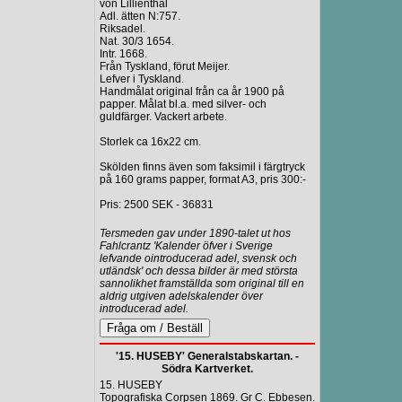
von Lillienthal
Adl. ätten N:757.
Riksadel.
Nat. 30/3 1654.
Intr. 1668.
Från Tyskland, förut Meijer.
Lefver i Tyskland.
Handmålat original från ca år 1900 på
papper. Målat bl.a. med silver- och
guldfärger. Vackert arbete.
Storlek ca 16x22 cm.
Skölden finns även som faksimil i färgtryck
på 160 grams papper, format A3, pris 300:-
Pris: 2500 SEK - 36831
Tersmeden gav under 1890-talet ut hos
Fahlcrantz 'Kalender öfver i Sverige
lefvande ointroducerad adel, svensk och
utländsk' och dessa bilder är med största
sannolikhet framställda som original till en
aldrig utgiven adelskalender över
introducerad adel.
'15. HUSEBY' Generalstabskartan. -
Södra Kartverket.
15. HUSEBY
Topografiska Corpsen 1869. Gr C. Ebbesen.