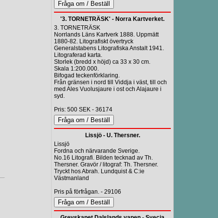
'3. TORNETRÄSK' - Norra Kartverket.
3. TORNETRÄSK
Norrlands Läns Kartverk 1888. Uppmätt
1880-82. Litografiskt övertryck
Generalstabens Litografiska Anstalt 1941.
Litograferad karta.
Storlek (bredd x höjd) ca 33 x 30 cm.
Skala 1:200.000.
Bifogad teckenförklaring.
Från gränsen i nord till Viddja i väst, till och
med Ales Vuolusjaure i ost och Alajaure i
syd.
Pris: 500 SEK - 36174
Lissjö - U. Thersner.
Lissjö
Fordna och närvarande Sverige.
No.16 Litografi. Bilden tecknad av Th.
Thersner. Gravör / litograf: Th. Thersner.
Tryckt hos Abrah. Lundquist & C:ie
Västmanland
Pris på förfrågan. - 29106
Grevskapet Dalslands vapen - Svecia