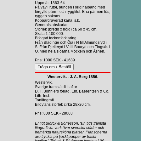
Uppmätt 1863-64.
På väv i rutor, bunden i originalband med
förgylld pärm- och ryggtitel. Ena pärmen lös,
ryggen saknas.
Koppargraverad karta, s.k.
Generalstabskartan.
Storlek (bredd x höjd) ca 60 x 45 cm.
Skala 1:100.000.
Bifogad teckenförklaring.
Från Blädinge och Öja i N till Almundsryd i
S. Från Pjetteryd i V till Boaryd och Tingsås i
O. Med hela sjöarna Möckeln och Åsnen.
Pris: 1000 SEK - 41689
Westervik. - J. A. Berg 1856.
Westervik.
Sverige framstäldt i taflor.
D. F. Bonniers förlag. Em. Baerentzen & Co.
Lith. Inst.
Tonlitografi.
Bildytans storlek cirka 28x20 cm.
Pris: 800 SEK - 28068
Enligt Björck & Börjesson, 'sin tids främsta
litografiska verk över svenska städer och
bemärkta natursköna platser. Planscherna
äro tryckta på tjockt papper av bästa