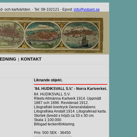
bild- och kartvärlden. - Tel: 08-102121 - Epost:
info@vobam.se
REDNING
KONTAKT
|
Liknande objekt.
'84. HUDIKSVALL S.V.' - Norra Kartverket.
84. HUDIKSVALL S.V.
Rikets Allmänna Kartverk 1914. Uppmätt
1887 och 1896. Reviderad 1912.
Litografiskt övertryck Generalstabens
Litografiska Anstalt 1914. Litograferad karta.
Storlek (bredd x höjd) ca 33 x 30 cm.
Skala 1:100.000.
Bifogad teckenförklaring.
Pris: 500 SEK - 36450