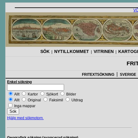
V
SÖK
NYTILLKOMMET
VITRINEN
KARTOGR
|
|
|
FRI
|
FRITEXTSÖKNING
SVERIGE
Enkel sökning
Allt
Kartor
Sjökort
Bilder
Allt
Original
Faksimil
Utdrag
Inga mappar
Hjälp med sökmotorn.
Geografisk sökning
(avancerad sökning)