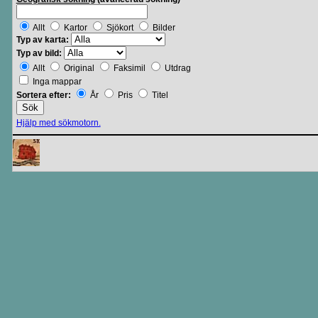
Allt
Kartor
Sjökort
Bilder
Typ av karta:
Typ av bild:
Allt
Original
Faksimil
Utdrag
Inga mappar
Sortera efter:
År
Pris
Titel
Hjälp med sökmotorn.