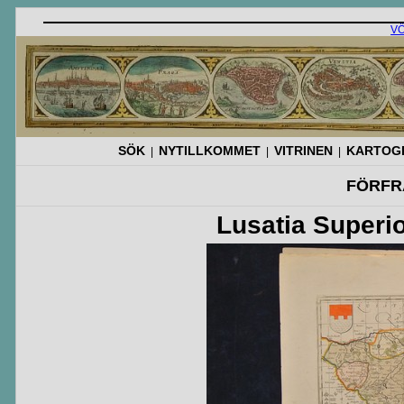
V
SÖK
NYTILLKOMMET
VITRINEN
KARTOGR
|
|
|
FÖRFR
Lusatia Superi