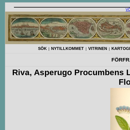
V
SÖK
NYTILLKOMMET
VITRINEN
KARTOGR
|
|
|
FÖRFR
Riva, Asperugo Procumbens L. 
Fl