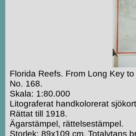
Florida Reefs. From Long Key t
No. 168.
Skala: 1:80.000
Litograferat handkolorerat sjökort
Rättat till 1918.
Ägarstämpel, rättelsestämpel.
Storlek: 89x109 cm. Totalytans b