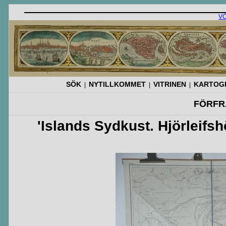
V
SÖK
NYTILLKOMMET
VITRINEN
KARTOGR
|
|
|
FÖRFR
'Islands Sydkust. Hjörleifs