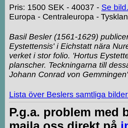
Pris: 1500 SEK - 40037 -
Se bild
Europa - Centraleuropa - Tyskla
Basil Besler (1561-1629) publice
Eystettensis' i Eichstatt nära Nu
verket i stor folio. 'Hortus Eyste
planscher. Teckningarna till dess
Johann Conrad von Gemmingen's 
Lista över Beslers samtliga bilder
P.g.a. problem med b
maila oss direkt på
i