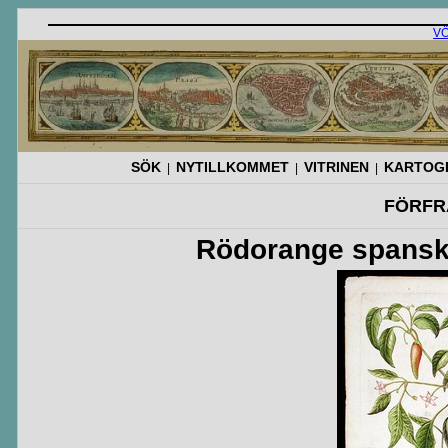
V
SÖK
NYTILLKOMMET
VITRINEN
KARTOGR
|
|
|
FÖRFR
Rödorange spanskp