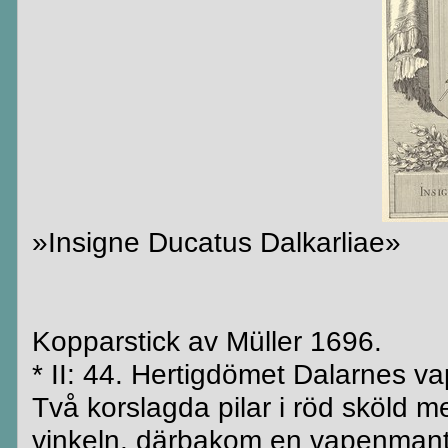
»Insigne Ducatus Dalkarliae»
Kopparstick av Müller 1696.
* II: 44. Hertigdömet Dalarnes v
Två korslagda pilar i röd sköld me
vinkeln, därbakom en vapenmant