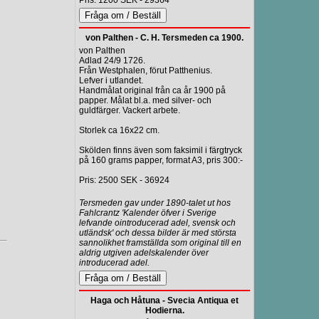
Pris: 1200 SEK - 29364
von Palthen - C. H. Tersmeden ca 1900.
von Palthen
Adlad 24/9 1726.
Från Westphalen, förut Patthenius.
Lefver i utlandet.
Handmålat original från ca år 1900 på
papper. Målat bl.a. med silver- och
guldfärger. Vackert arbete.
Storlek ca 16x22 cm.
Skölden finns även som faksimil i färgtryck
på 160 grams papper, format A3, pris 300:-
Pris: 2500 SEK - 36924
Tersmeden gav under 1890-talet ut hos
Fahlcrantz 'Kalender öfver i Sverige
lefvande ointroducerad adel, svensk och
utländsk' och dessa bilder är med största
sannolikhet framställda som original till en
aldrig utgiven adelskalender över
introducerad adel.
Haga och Håtuna - Svecia Antiqua et
Hodierna.