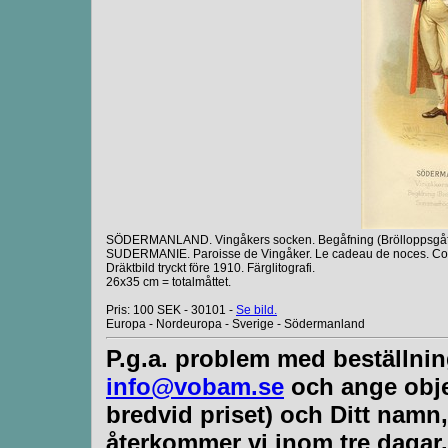
SÖDERMANLAND. Vingåkers socken. Begåfning (Brölloppsgåf
SUDERMANIE. Paroisse de Vingåker. Le cadeau de noces. Cost
Dräktbild tryckt före 1910. Färglitografi.
26x35 cm = totalmåttet.
Pris: 100 SEK - 30101 -
Se bild.
Europa - Nordeuropa - Sverige - Södermanland
P.g.a. problem med beställnin
info@vobam.se
och ange obje
bredvid priset) och Ditt nam
återkommer vi inom tre dagar.