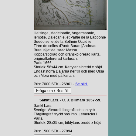
Helsinge, Medelpadie, Angermannie,
Iemptie, Dalecarlie, et Partie de la Lapponie
Suedoise, et de la Bothnie Occid.ie.
Tirée de celles d'Andr Burae [Andreas
Bureus] et de Isaac Massa.
Kopparstickad och gränskolorerad karta,
originalkolorerad kartusch.
Paris 1666.
Storlek: 58x44 cm. Kartytans bredd x höjd.
Endast norra Dalarna ner till och med Orsa
och Mora med på kartan.
Pris: 7000 SEK - 26961 -
Se bild.
Sankt Lars. - C. J. Billmark 1857-59.
Sankt Lars.
Sverige. Akvarell-litografi och tontryck.
Färglitografi tryckt hos Imp. Lemercier i
Paris.
Storlek: 28x35 cm, bildytans bredd x höjd.
Pris: 1500 SEK - 27994