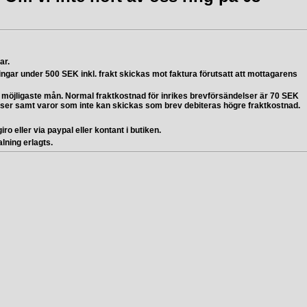
ar.
ingar under 500 SEK inkl. frakt skickas mot faktura förutsatt att mottagarens
 i möjligaste mån. Normal fraktkostnad för inrikes brevförsändelser är 70 SEK
elser samt varor som inte kan skickas som brev debiteras högre fraktkostnad.
ro eller via paypal eller kontant i butiken.
alning erlagts.