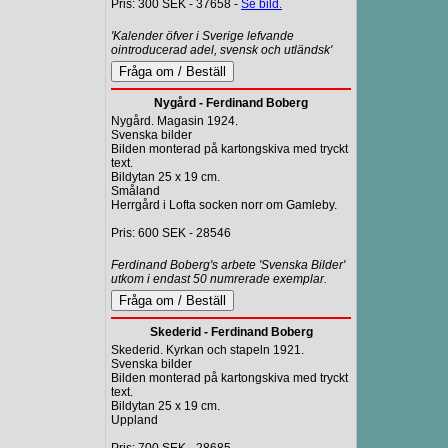
Pris: 300 SEK - 37658 -
Se bild.
'Kalender öfver i Sverige lefvande
ointroducerad adel, svensk och utländsk'
Nygård - Ferdinand Boberg
Nygård. Magasin 1924.
Svenska bilder
Bilden monterad på kartongskiva med tryckt
text.
Bildytan 25 x 19 cm.
Småland
Herrgård i Lofta socken norr om Gamleby.
Pris: 600 SEK - 28546
Ferdinand Boberg's arbete 'Svenska Bilder'
utkom i endast 50 numrerade exemplar.
Skederid - Ferdinand Boberg
Skederid. Kyrkan och stapeln 1921.
Svenska bilder
Bilden monterad på kartongskiva med tryckt
text.
Bildytan 25 x 19 cm.
Uppland
Pris: 700 SEK - 28685