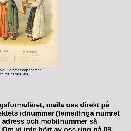
va.) Sommarhögtidsdrägt.
ume de fête (été).
gsformuläret, maila oss direkt på
ktets idnummer (femsiffriga numret
n, adress och mobilnummer så
 Om vi inte hört av oss ring på 08-