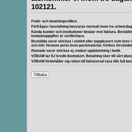
102121.
Frakt- och betalningsvillkor.
Förfrågan / beställning besvaras normalt inom tre arbetsdag
Kända kunder och institutioner betalar mot faktura. Beställn
kontaktuppgifter är verifierbara.
Beställda varor skickas i stafett eller pappkuvert som brev
och inkl. förutom porto även packmaterial. Utrikes försänd
Ramade varor skickas ej, endast upphämtning i butik.
VÖBAM tar EJ kredit-/kontokort. Betalning sker till vårt plusgi
VÖBAM förbehåller sig rätten till fakturerad vara tills full bet