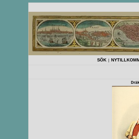
SÖK
NYTILLKOM
|
Dräk