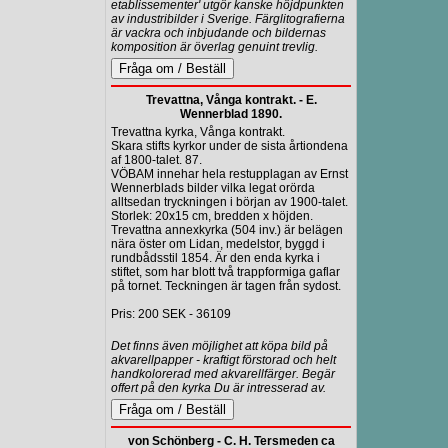
etablissementer' utgör kanske höjdpunkten
av industribilder i Sverige. Färglitografierna
är vackra och inbjudande och bildernas
komposition är överlag genuint trevlig.
Trevattna, Vånga kontrakt. - E.
Wennerblad 1890.
Trevattna kyrka, Vånga kontrakt.
Skara stifts kyrkor under de sista årtiondena
af 1800-talet. 87.
VÖBAM innehar hela restupplagan av Ernst
Wennerblads bilder vilka legat orörda
alltsedan tryckningen i början av 1900-talet.
Storlek: 20x15 cm, bredden x höjden.
Trevattna annexkyrka (504 inv.) är belägen
nära öster om Lidan, medelstor, byggd i
rundbådsstil 1854. Är den enda kyrka i
stiftet, som har blott två trappformiga gaflar
på tornet. Teckningen är tagen från sydost.
Pris: 200 SEK - 36109
Det finns även möjlighet att köpa bild på
akvarellpapper - kraftigt förstorad och helt
handkolorerad med akvarellfärger. Begär
offert på den kyrka Du är intresserad av.
von Schönberg - C. H. Tersmeden ca