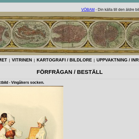
VÖBAM
- Din källa till den äldre 
MET
VITRINEN
KARTOGRAFI / BILDLORE
UPPVAKTNING / IN
|
|
|
FÖRFRÅGAN / BESTÄLL
tbild - Vingåkers socken.