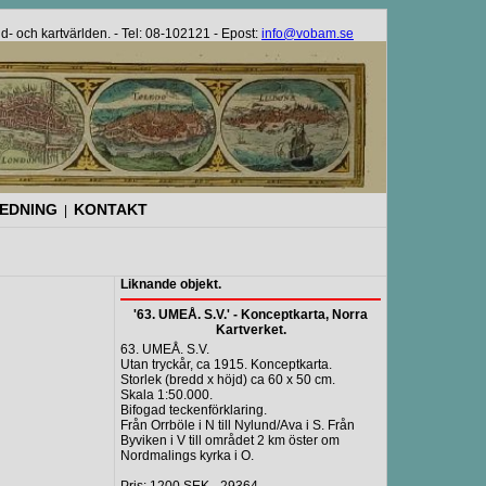
bild- och kartvärlden. - Tel: 08-102121 - Epost:
info@vobam.se
REDNING
KONTAKT
|
Liknande objekt.
'63. UMEÅ. S.V.' - Konceptkarta, Norra
Kartverket.
63. UMEÅ. S.V.
Utan tryckår, ca 1915. Konceptkarta.
Storlek (bredd x höjd) ca 60 x 50 cm.
Skala 1:50.000.
Bifogad teckenförklaring.
Från Orrböle i N till Nylund/Ava i S. Från
Byviken i V till området 2 km öster om
Nordmalings kyrka i O.