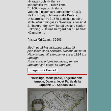
»Haaga» och »Håtuna»
kopparstick av E. Reitz 1694.
* I: 106. Haga och Håtuna.
Vapnen å bilden av Haga tillhöra Gustaf
Natt och Dag och hans maka Kristina
Ulfsparre, som på 1670-talet läto uppföra
slottet efter ritningar av Nikodemus Tessin d.
ä. I bakgrunden skymtar på avstånd staden
Enköping. - Håtuna herrgård bär nu namnet
Håtunaholm.
Pris på förfrågan. - 35603
Med * utmärkes att kopparplåten till
planschen finns bevarad i Nationalmuseum.
Hänvisningar till sidnummer avser 1924 års
upplaga.
Priset avser originalupplagan, senare
upplagor kan finnas till lägre pris.
'Helsinge, Medelpadie, Angermannie,
Iemptie, Dalecarlie, et Partie de la
Lapponie...' - Sanson 1666.