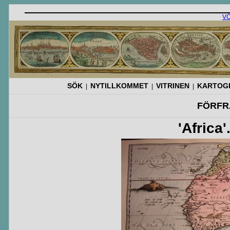
V
SÖK
NYTILLKOMMET
VITRINEN
KARTOGR
|
|
|
FÖRFR
'Africa'