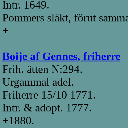
Intr. 1649.
Pommers släkt, förut samm
+
Boije af Gennes, friherre
Frih. ätten N:294.
Urgammal adel.
Friherre 15/10 1771.
Intr. & adopt. 1777.
+1880.