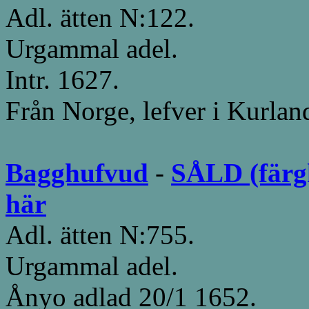
Adl. ätten N:122.
Urgammal adel.
Intr. 1627.
Från Norge, lefver i Kurlan
Bagghufvud
-
SÅLD (färgk
här
Adl. ätten N:755.
Urgammal adel.
Ånyo adlad 20/1 1652.