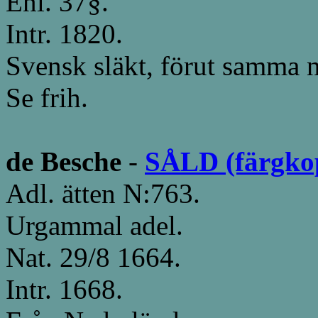
Enl. 37§.
Intr. 1820.
Svensk släkt, förut samma 
Se frih.
de Besche
-
SÅLD (färgkopi
Adl. ätten N:763.
Urgammal adel.
Nat. 29/8 1664.
Intr. 1668.